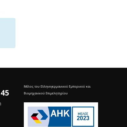
Μέλος του Ελληνογερμανικού Εμπορικού και
 45
Βιομηχανικού Επιμελητηρίου
η