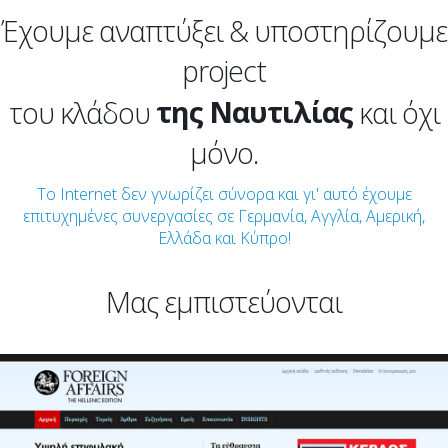
Έχουμε αναπτύξει & υποστηρίζουμε
του Τουρισμού
project
της Ναυτιλίας
του κλάδου
και όχι
μόνο.
του Real Estate
της Ειδησεογραφίας
To Internet δεν γνωρίζει σύνορα και γι' αυτό έχουμε
επιτυχημένες συνεργασίες σε Γερμανία, Αγγλία, Αμερική,
της Βιομηχανίας
Ελλάδα και Κύπρο!
του Τουρισμού
Μας εμπιστεύονται