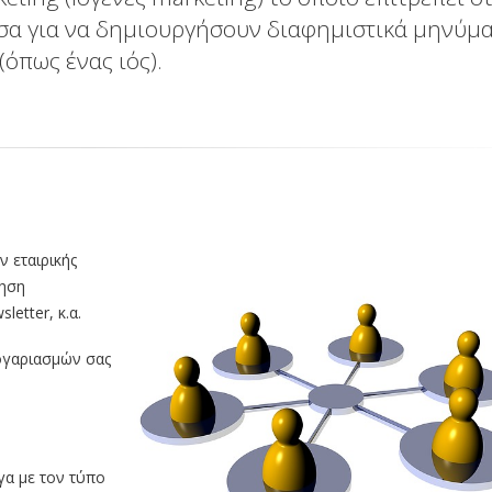
έσα για να δημιουργήσουν διαφημιστικά μηνύμ
όπως ένας ιός).
 εταιρικής
ληση
etter, κ.α.
λογαριασμών σας
γα με τον τύπο