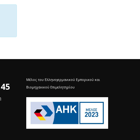
Μέλος του Ελληνογερμανικού Εμπορικού και
 45
Βιομηχανικού Επιμελητηρίου
η