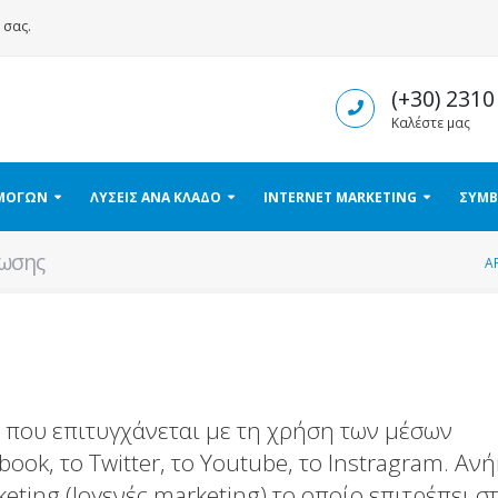
σας.
(+30) 2310
Καλέστε μας
ΡΜΟΓΩΝ
ΛΥΣΕΙΣ ΑΝΑ ΚΛΑΔΟ
INTERNET MARKETING
ΣΥΜΒ
ύωσης
Α
τό που επιτυγχάνεται με τη χρήση των μέσων
ook, το Twitter, το Youtube, το Instragram. Ανή
eting (Ιογενές marketing) το οποίο επιτρέπει στ