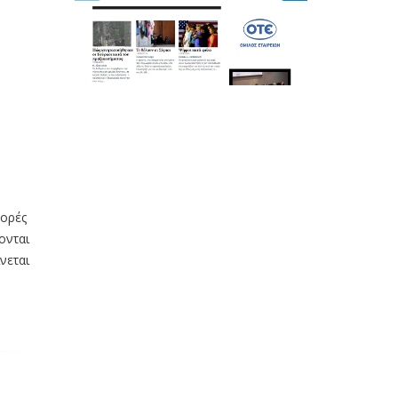
φορές
ονται
νεται